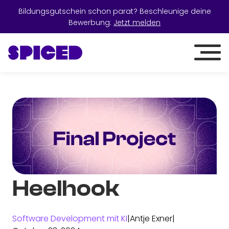
Bildungsgutschein schon parat? Beschleunige deine
Bewerbung:
Jetzt melden
Heelhook
Software Development mit KI
|
Antje Exner
|