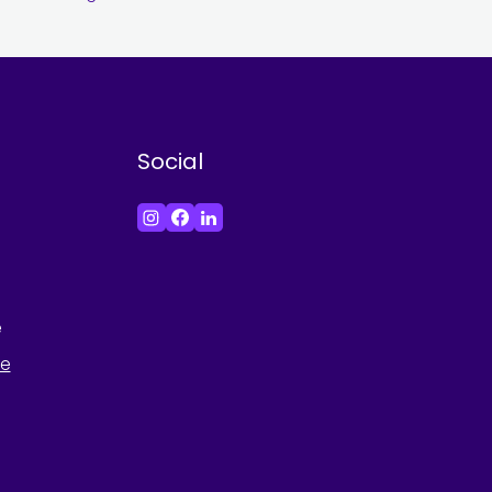
Social
e
he