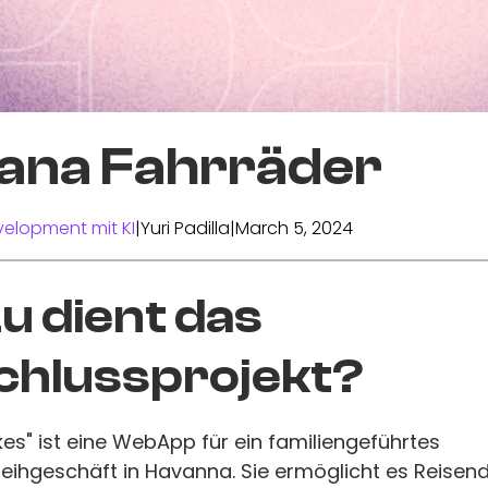
ana Fahrräder
elopment mit KI
|
Yuri Padilla
|
March 5, 2024
 dient das
chlussprojekt?
es" ist eine WebApp für ein familiengeführtes
leihgeschäft in Havanna. Sie ermöglicht es Reisen