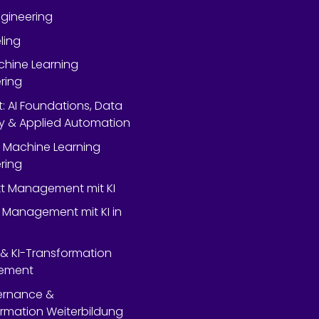
gineering
ling
chine Learning
ring
rt: AI Foundations, Data
y & Applied Automation
 Machine Learning
ring
ekt Management mit KI
 Management mit KI in
- & KI-Transformation
ement
ernance &
rmation Weiterbildung