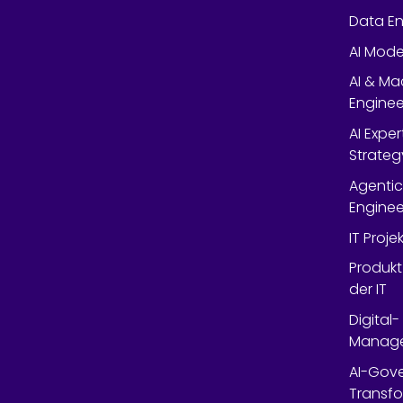
Data En
AI Mode
AI & Ma
Enginee
AI Expe
Strateg
Agentic
Enginee
IT Proj
Produkt
der IT
Digital
Manag
AI-Gov
Transfo