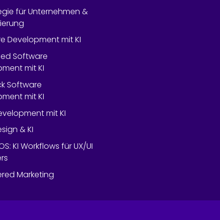
tegie für Unternehmen &
lierung
e Development mit KI
ed Software
ment mit KI
ack Software
ment mit KI
velopment mit KI
esign & KI
OS: KI Workflows für UX/UI
rs
red Marketing