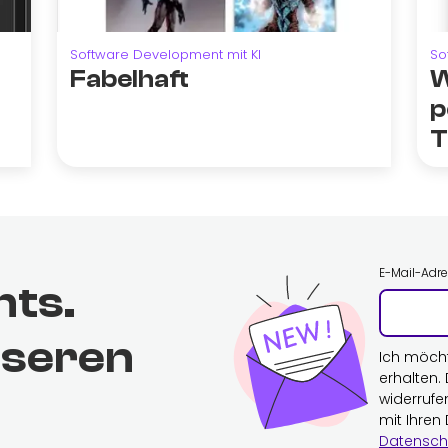
Software Development mit KI
So
Fabelhaft
W
p
T
E-Mail-Adr
hts.
nseren
Ich möch
erhalten.
widerrufe
mit Ihren
Datensch