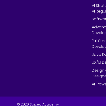
AI Stra
AI Regu
Softwar
Advanc
Develop
Full St
Develop
Java De
UX/UI D
Design 
Designe
AI-Powe
©
2026
Spiced Academy