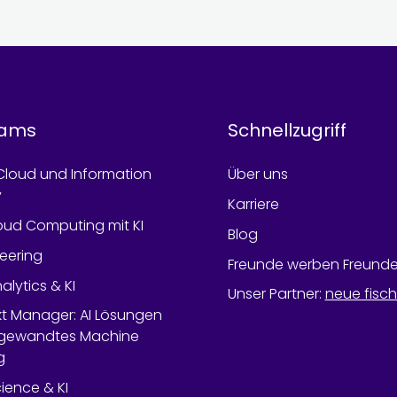
rams
Schnellzugriff
Cloud und Information
Über uns
y
Karriere
oud Computing mit KI
Blog
neering
Freunde werben Freund
alytics & KI
Unser Partner
:
neue fisc
ekt Manager: AI Lösungen
gewandtes Machine
g
ience & KI