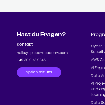
Hast du Fragen?
Prog
Kontakt
Cyber, 
Securit
hello@spiced-academy.com
AWS Cl
+49 30 9173 9346
AI Engi
Sprich mit uns
Data An
AI Proj
und an
Learnin
Data Sc