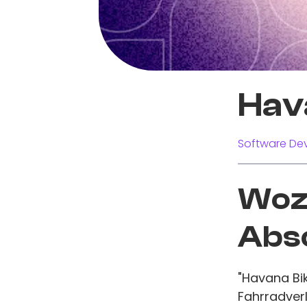
Hav
Software Dev
Wozu
Abs
"Havana Bik
Fahrradver