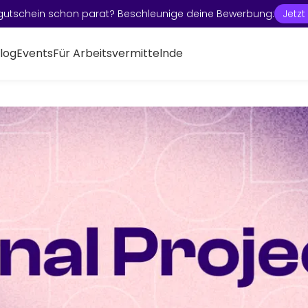
gutschein schon parat? Beschleunige deine Bewerbung:
Jetz
log
Events
Für Arbeitsvermittelnde