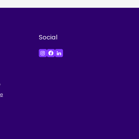
Social
e
he