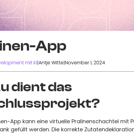
linen-App
elopment mit KI
|
Antje Witte
|
November 1, 2024
 dient das
chlussprojekt?
inen-App kann eine virtuelle Pralinenschachtel mit 
nk gefüllt werden. Die korrekte Zutatendeklaration