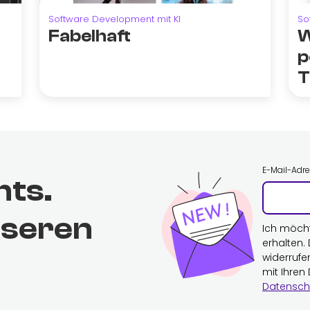
Software Development mit KI
So
Fabelhaft
W
p
T
E-Mail-Adr
hts.
nseren
Ich möch
erhalten.
widerrufe
mit Ihren
Datensch