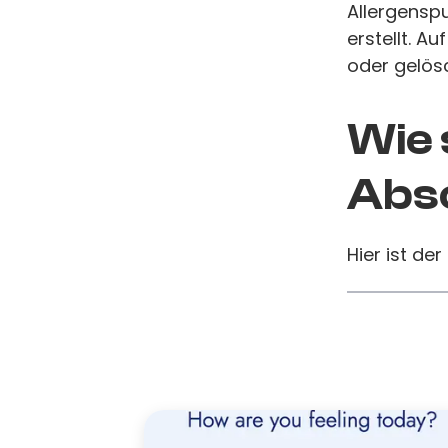
Allergensp
erstellt. A
oder gelös
Wie 
Absc
Hier ist der