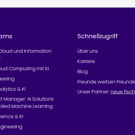
rams
Schnellzugriff
Cloud und Information
Über uns
y
Karriere
oud Computing mit KI
Blog
neering
Freunde werben Freund
alytics & KI
Unser Partner
:
neue fisc
kt Manager: AI Solutions
lied Machine Learning
ience & KI
gineering