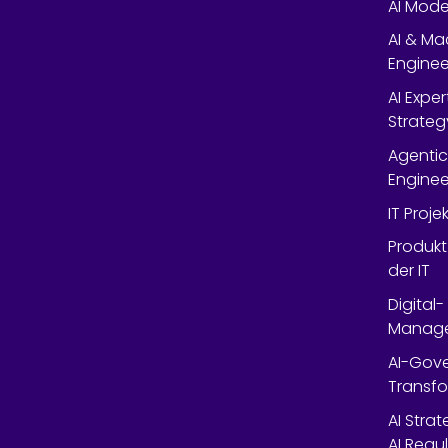
AI Mode
AI & Ma
Enginee
AI Expe
Strateg
Agentic
Enginee
IT Proj
Produkt
der IT
Digital
Manag
AI-Gov
Transfo
AI Stra
AI Regu