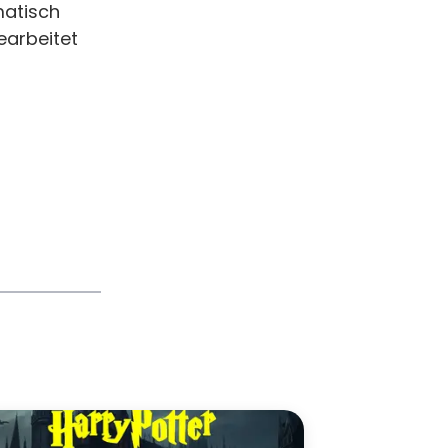
matisch
earbeitet