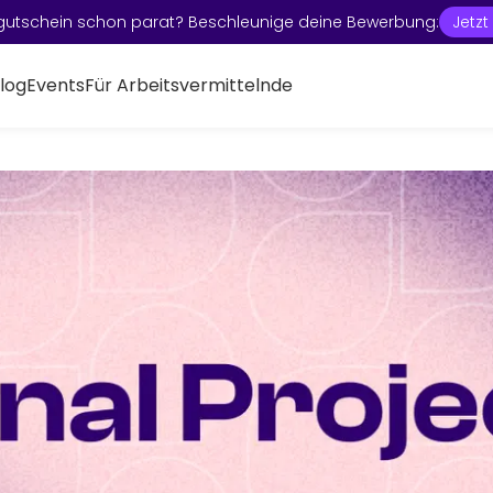
gutschein schon parat? Beschleunige deine Bewerbung:
Jetz
log
Events
Für Arbeitsvermittelnde