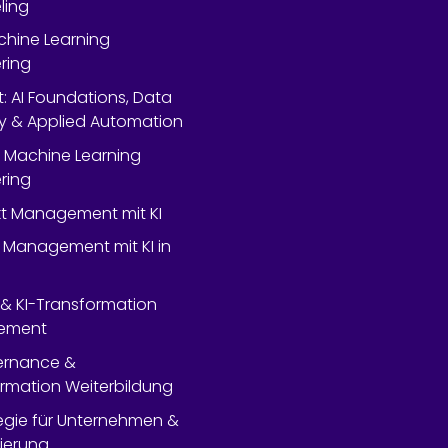
ling
chine Learning
ring
rt: AI Foundations, Data
y & Applied Automation
 Machine Learning
ring
ekt Management mit KI
 Management mit KI in
- & KI-Transformation
ement
ernance &
rmation Weiterbildung
tegie für Unternehmen &
lierung