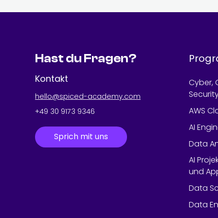
Hast du Fragen?
Prog
Kontakt
Cyber, 
Securit
hello@spiced-academy.com
AWS Cl
+49 30 9173 9346
AI Engi
Sprich mit uns
Data An
AI Proje
und App
Data Sc
Data En