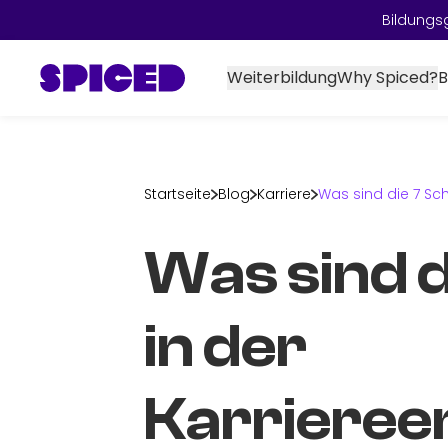
Bildungs
Weiterbildung
Why Spiced?
B
Startseite
Blog
Karriere
Was sind die 7 Sch
Was sind d
in der
Karrieree