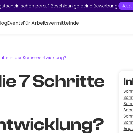
gutschein schon parat? Beschleunige deine Bewerbung:
Jetz
log
Events
Für Arbeitsvermittelnde
ritte in der Karriereentwicklung?
ie 7 Schritte
I
Schr
Schr
Schr
Schr
Schr
ntwicklung?
Schr
Anp