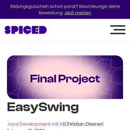
Bildungsgutschein schon parat? Beschleunige deine
Bewerbung:
Jetzt melden
EasySwing
Java Development mit KI
|
Christian Diesner
|