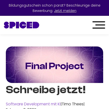
Bildungsgutschein schon parat? Beschleunige deine
Bewerbung:
Jetzt melden
Schreibe jetzt!
Software Development mit KI
|
Timo Thees
|