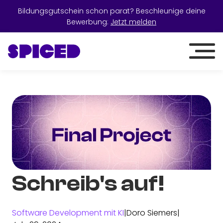
Bildungsgutschein schon parat? Beschleunige deine
Bewerbung:
Jetzt melden
Schreib's auf!
Software Development mit KI
|
Doro Siemers
|