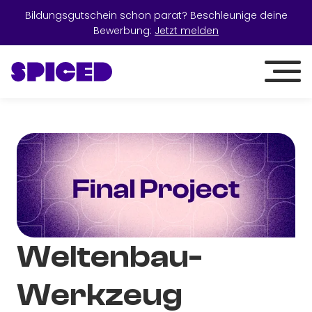
Bildungsgutschein schon parat? Beschleunige deine
Bewerbung:
Jetzt melden
Weltenbau-
Werkzeug