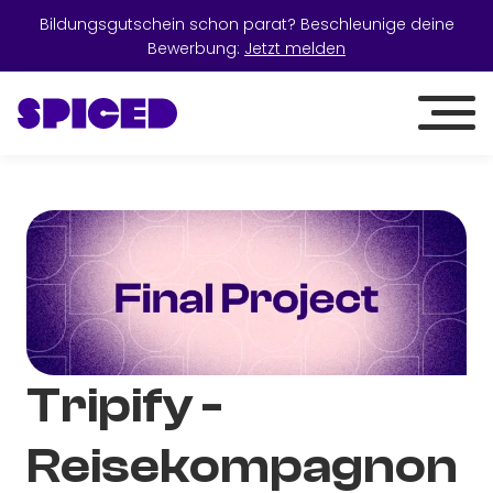
Bildungsgutschein schon parat? Beschleunige deine
Bewerbung:
Jetzt melden
Tripify -
Reisekompagnon