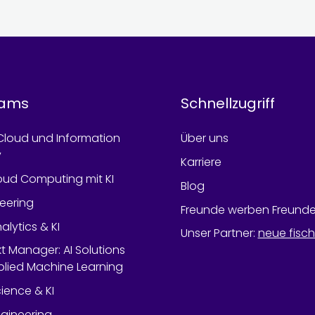
rams
Schnellzugriff
Cloud und Information
Über uns
y
Karriere
oud Computing mit KI
Blog
neering
Freunde werben Freund
alytics & KI
Unser Partner
:
neue fisc
kt Manager: AI Solutions
lied Machine Learning
ience & KI
gineering