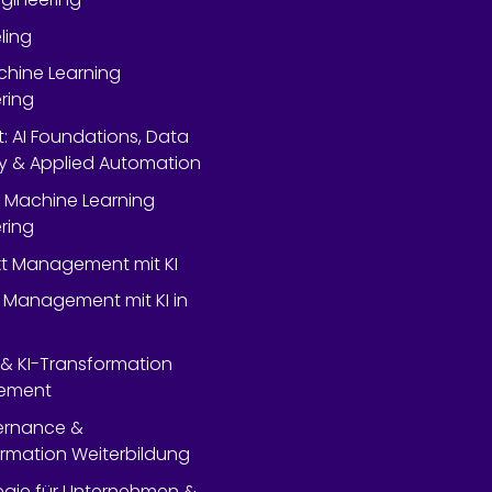
ling
chine Learning
ring
rt: AI Foundations, Data
y & Applied Automation
 Machine Learning
ring
ekt Management mit KI
 Management mit KI in
- & KI-Transformation
ement
ernance &
rmation Weiterbildung
tegie für Unternehmen &