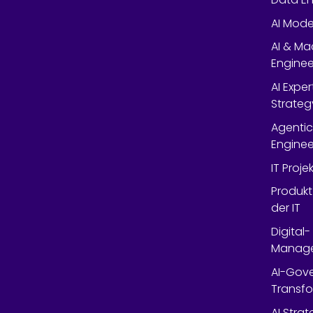
AI Mode
AI & Ma
Enginee
AI Expe
Strateg
Agentic
Enginee
IT Proj
Produkt
der IT
Digital
Manag
AI-Gov
Transfo
AI Stra