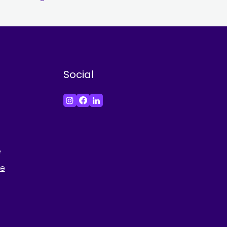
Social
e
he