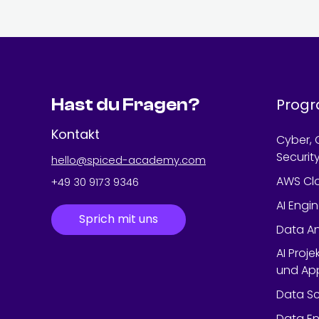
Hast du Fragen?
Prog
Kontakt
Cyber, 
Securit
hello@spiced-academy.com
AWS Cl
+49 30 9173 9346
AI Engi
Sprich mit uns
Data An
AI Proje
und App
Data Sc
Data En