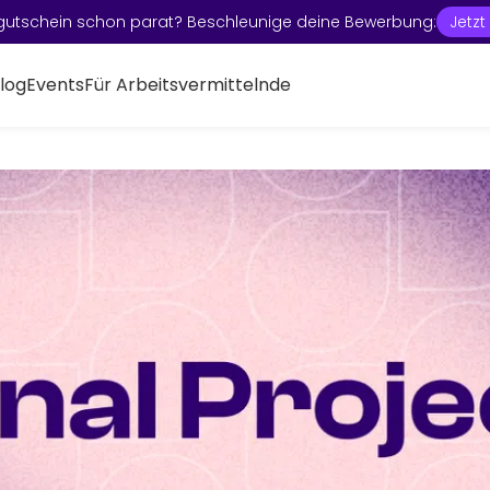
gutschein schon parat? Beschleunige deine Bewerbung:
Jetz
log
Events
Für Arbeitsvermittelnde