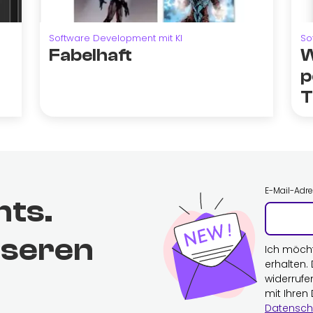
Software Development mit KI
So
Fabelhaft
W
p
T
E-Mail-Adr
hts.
nseren
Ich möch
erhalten.
widerrufe
mit Ihren
Datensch