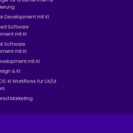
lierung
e Development mit KI
ed Software
ment mit KI
ack Software
ment mit KI
velopment mit KI
esign & KI
OS: KI Workflows für UX/UI
rs
red Marketing