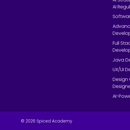
AI Regu
Softwar
Advanc
Develop
Full St
Develop
Java De
UX/UI D
Design 
Designe
AI-Powe
©
2026
Spiced Academy