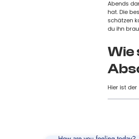
Abends dar
hat. Die be
schätzen k
du ihn brau
Wie 
Absc
Hier ist der