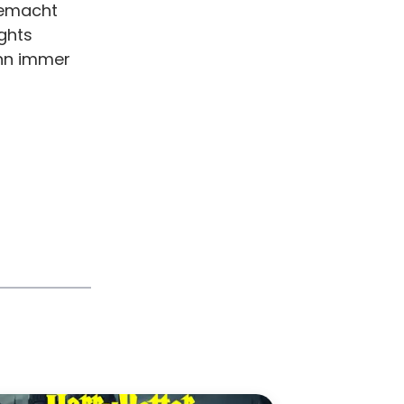
gemacht
ights
ann immer