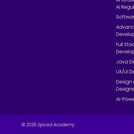
AI Regu
Softwar
Advanc
Develop
Full St
Develop
Java De
UX/UI D
Design 
Designe
AI-Powe
©
2026
Spiced Academy