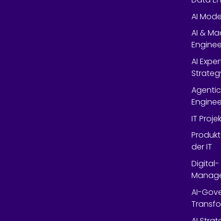
AI Mode
AI & Ma
Enginee
AI Expe
Strateg
Agentic
Enginee
IT Proj
Produkt
der IT
Digital
Manag
AI-Gov
Transfo
AI Stra