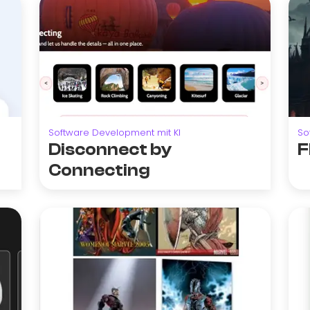
Software Development mit KI
So
Disconnect by
F
Connecting