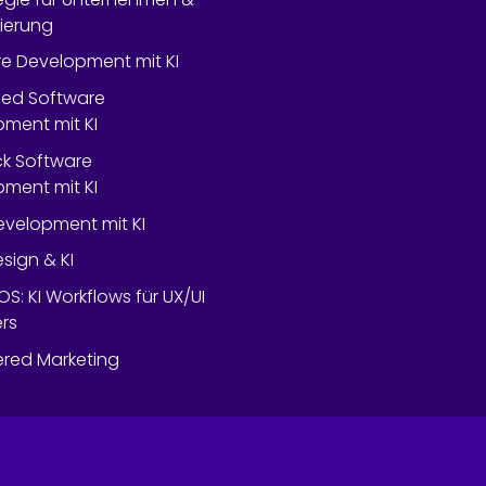
lierung
e Development mit KI
ed Software
ment mit KI
ack Software
ment mit KI
velopment mit KI
esign & KI
OS: KI Workflows für UX/UI
rs
red Marketing