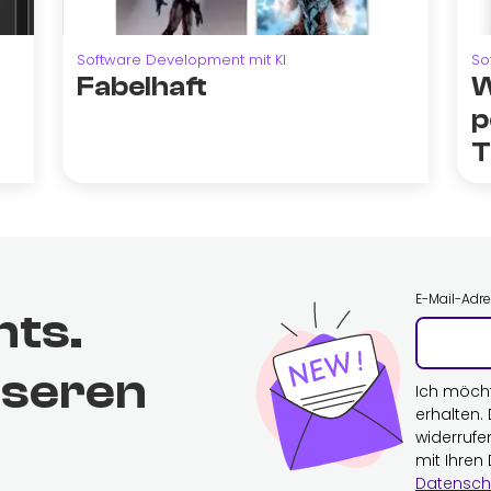
Software Development mit KI
So
Fabelhaft
W
p
T
E-Mail-Adr
hts.
nseren
Ich möch
erhalten.
widerrufe
mit Ihren
Datensch