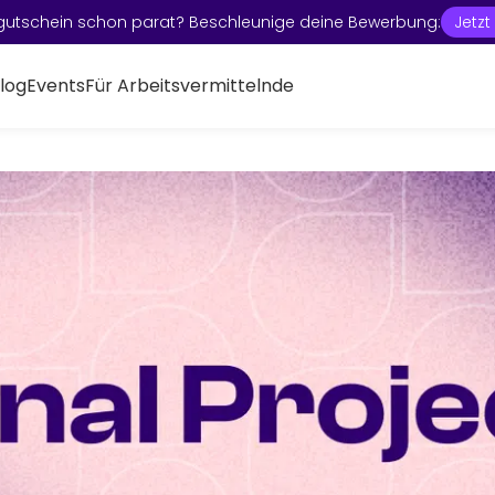
gutschein schon parat? Beschleunige deine Bewerbung:
Jetz
log
Events
Für Arbeitsvermittelnde