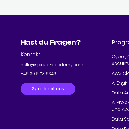
Hast du Fragen?
Prog
Kontakt
Cyber, 
Securit
hello@spiced-academy.com
AWS Cl
+49 30 9173 9346
AI Engi
Sprich mit uns
Data An
AI Proje
und App
Data Sc
Data En