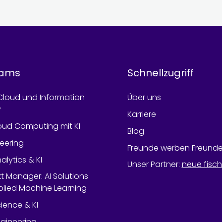
rams
Schnellzugriff
Cloud und Information
Über uns
y
Karriere
oud Computing mit KI
Blog
neering
Freunde werben Freund
alytics & KI
Unser Partner
:
neue fisc
kt Manager: AI Solutions
lied Machine Learning
ience & KI
gineering