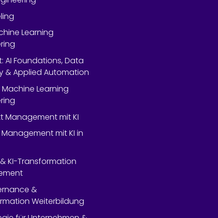
ling
chine Learning
ring
rt: AI Foundations, Data
y & Applied Automation
 Machine Learning
ring
ekt Management mit KI
 Management mit KI in
- & KI-Transformation
ement
ernance &
rmation Weiterbildung
tegie für Unternehmen &