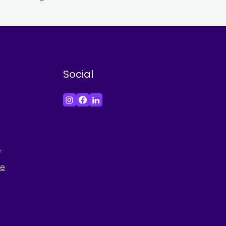
Social
e
he