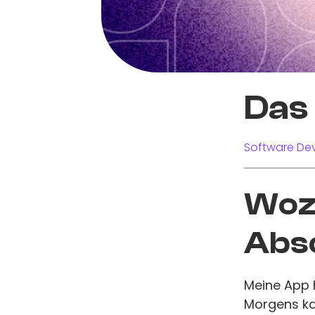
Das
Software Dev
Wozu
Abs
Meine App h
Morgens ka