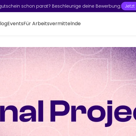
gutschein schon parat? Beschleunige deine Bewerbung:
Jetz
log
Events
Für Arbeitsvermittelnde