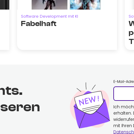
Software Development mit KI
So
Fabelhaft
W
p
T
E-Mail-Adr
hts.
nseren
Ich möch
erhalten.
widerrufe
mit Ihren
Datensch