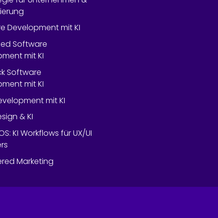
lierung
e Development mit KI
ed Software
ment mit KI
ack Software
ment mit KI
velopment mit KI
esign & KI
OS: KI Workflows für UX/UI
rs
red Marketing