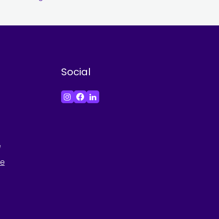
Social
e
he