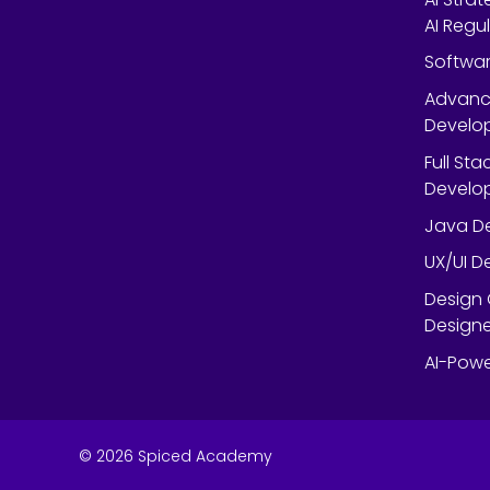
AI Regu
Softwar
Advanc
Develop
Full St
Develop
Java De
UX/UI D
Design 
Designe
AI-Powe
©
2026
Spiced Academy