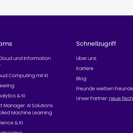
rams
Schnellzugriff
Cloud und Information
Über uns
y
Karriere
oud Computing mit KI
Blog
neering
Freunde werben Freund
alytics & KI
Unser Partner
:
neue fisc
kt Manager: AI Solutions
lied Machine Learning
ience & KI
gineering