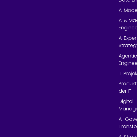
AI Mode
AI & Ma
Enginee
AI Expe
Strateg
Agentic
Enginee
IT Proj
Produkt
der IT
Digital
Manag
AI-Gov
Transfo
AI Stra