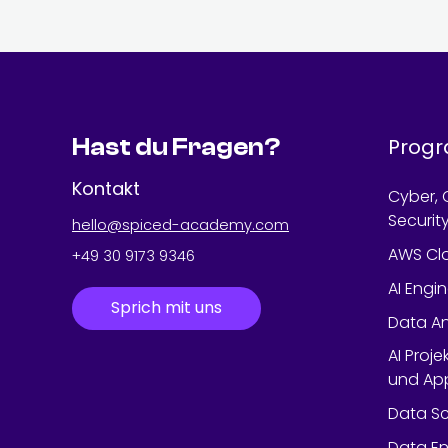
Hast du Fragen?
Prog
Kontakt
Cyber, 
Securit
hello@spiced-academy.com
AWS Cl
+49 30 9173 9346
AI Engi
Sprich mit uns
Data An
AI Proje
und App
Data Sc
Data En