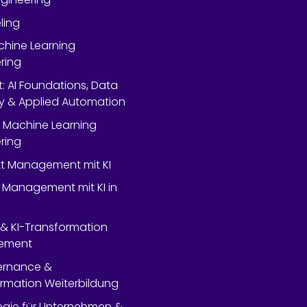
ling
chine Learning
ring
rt: AI Foundations, Data
y & Applied Automation
 Machine Learning
ring
ekt Management mit KI
 Management mit KI in
- & KI-Transformation
ement
ernance &
rmation Weiterbildung
tegie für Unternehmen &