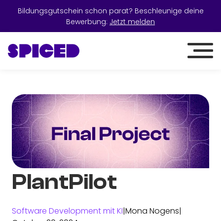
Bildungsgutschein schon parat? Beschleunige deine
Bewerbung:
Jetzt melden
PlantPilot
Software Development mit KI
|
Mona Nogens
|