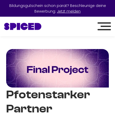
Bildungsgutschein schon parat? Beschleunige deine
Bewerbung:
Jetzt melden
Pfotenstarker
Partner