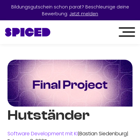
Bildungsgutschein schon parat? Beschleunige deine
Bewerbung:
Jetzt melden
Hutständer
Software Development mit KI
|
Bastian Siedenburg
|