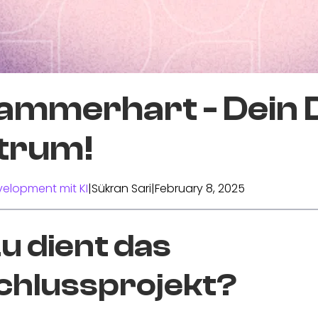
Hammerhart - Dein 
trum!
elopment mit KI
|
Sükran Sari
|
February 8, 2025
 dient das
chlussprojekt?