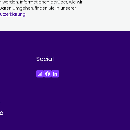
n werden. Informationen darüber, wie wir
 Daten umgehen, finden Sie in unserer
utzerklärung
.
Social
e
he