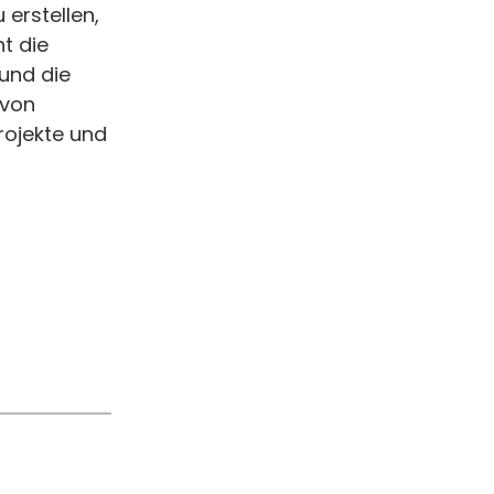
erstellen,
t die
 und die
 von
rojekte und