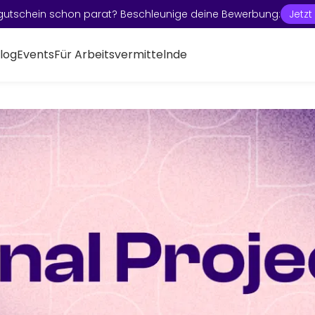
gutschein schon parat? Beschleunige deine Bewerbung:
Jetz
log
Events
Für Arbeitsvermittelnde