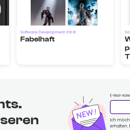
Software Development mit KI
So
Fabelhaft
W
p
T
E-Mail-Adr
hts.
nseren
Ich möch
erhalten.