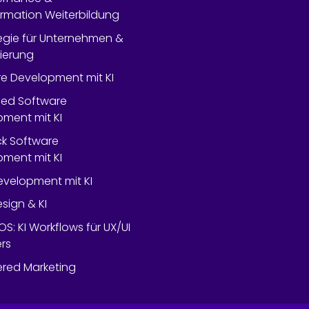
rmation Weiterbildung
tegie für Unternehmen &
lierung
e Development mit KI
ed Software
ment mit KI
ack Software
ment mit KI
velopment mit KI
esign & KI
OS: KI Workflows für UX/UI
rs
red Marketing