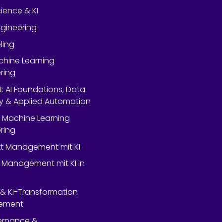
ience & KI
gineering
ling
chine Learning
ring
rt: AI Foundations, Data
y & Applied Automation
 Machine Learning
ring
ekt Management mit KI
 Management mit KI in
- & KI-Transformation
ement
ernance &