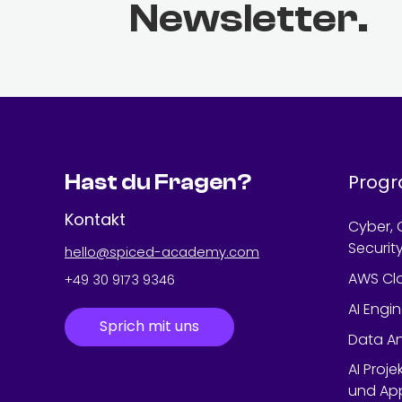
Newsletter.
Hast du Fragen?
Prog
Kontakt
Cyber, 
Securit
hello@spiced-academy.com
AWS Cl
+49 30 9173 9346
AI Engi
Sprich mit uns
Data An
AI Proje
und App