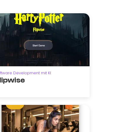
ftware Development mit KI
lipwise