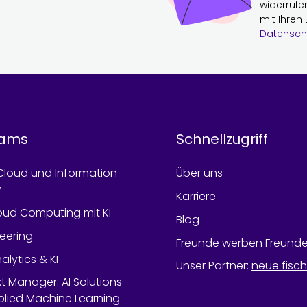
widerrufe
mit Ihren
Datensch
rams
Schnellzugriff
Cloud und Information
Über uns
y
Karriere
oud Computing mit KI
Blog
neering
Freunde werben Freund
alytics & KI
Unser Partner
:
neue fisc
kt Manager: AI Solutions
lied Machine Learning