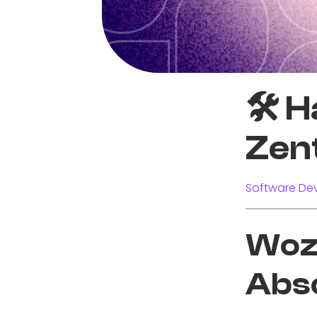
🛠️ 
Zen
Software Dev
Wozu
Abs