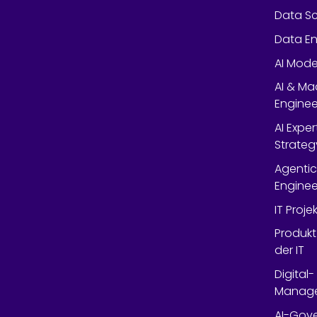
Data Sc
Data En
AI Mode
AI & Ma
Enginee
AI Expe
Strateg
Agentic
Enginee
IT Proj
Produkt
der IT
Digital
Manag
AI-Gov