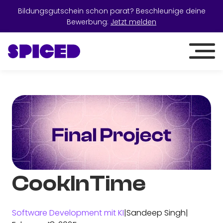
Bildungsgutschein schon parat? Beschleunige deine
Bewerbung:
Jetzt melden
CookInTime
Software Development mit KI
|
Sandeep Singh
|