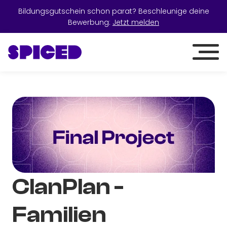
Bildungsgutschein schon parat? Beschleunige deine
Bewerbung:
Jetzt melden
ClanPlan -
Familien