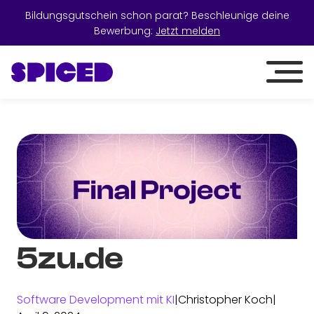
Bildungsgutschein schon parat? Beschleunige deine
Bewerbung:
Jetzt melden
5zu.de
Software Development mit KI
|
Christopher Koch
|