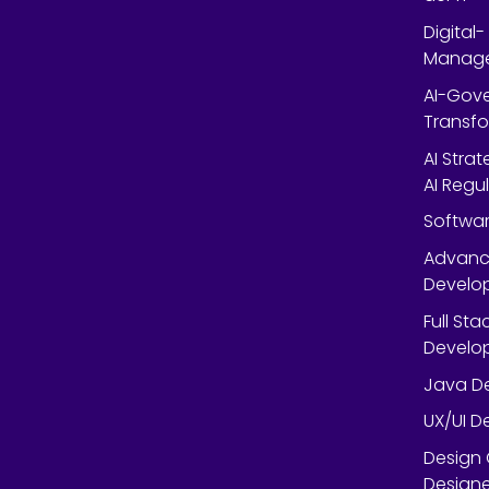
Digital
Manag
AI-Gov
Transfo
AI Stra
AI Regu
Softwar
Advanc
Develop
Full St
Develop
Java De
UX/UI D
Design 
Designe