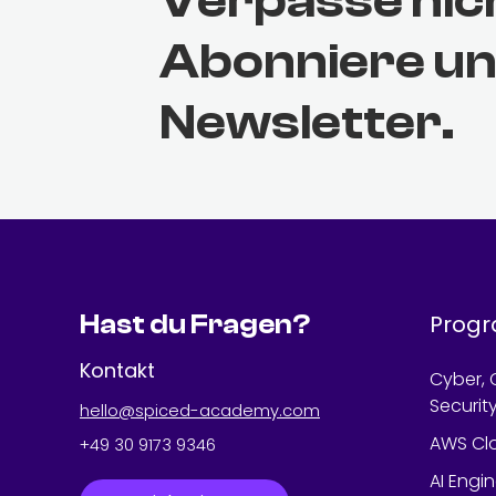
Verpasse nic
Abonniere u
Newsletter.
Hast du Fragen?
Prog
Kontakt
Cyber, 
Securit
hello@spiced-academy.com
AWS Cl
+49 30 9173 9346
AI Engi