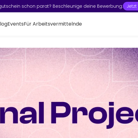
gutschein schon parat? Beschleunige deine Bewerbung:
Jetz
log
Events
Für Arbeitsvermittelnde