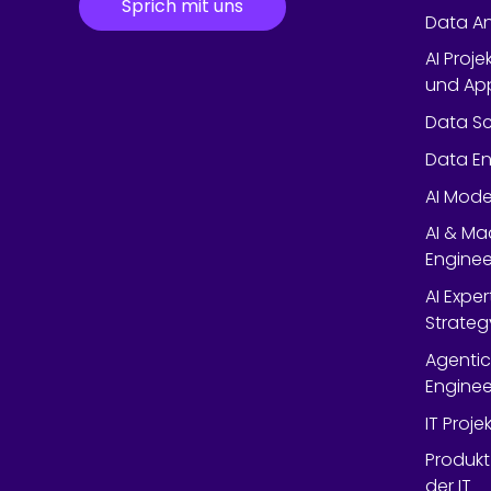
Sprich mit uns
Data An
AI Proje
und App
Data Sc
Data En
AI Mode
AI & Ma
Enginee
AI Expe
Strateg
Agentic
Enginee
IT Proj
Produkt
der IT