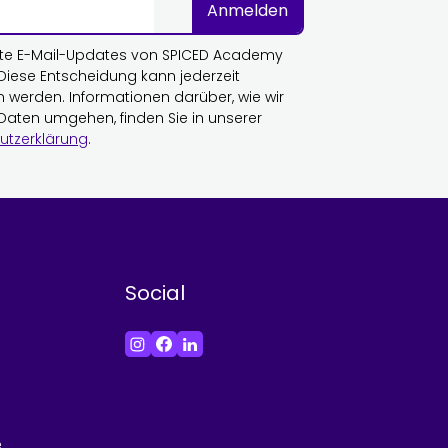
Anmelden
te E-Mail-Updates von SPICED Academy
 Diese Entscheidung kann jederzeit
n werden. Informationen darüber, wie wir
 Daten umgehen, finden Sie in unserer
utzerklärung
.
Social
e