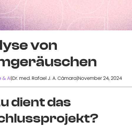
lyse von
mgeräuschen
 & AI
|
Dr. med. Rafael J. A. Cámara
|
November 24, 2024
 dient das
chlussprojekt?