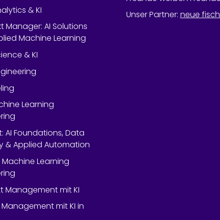
alytics & KI
Unser Partner
:
neue fisc
kt Manager: AI Solutions
lied Machine Learning
ience & KI
gineering
ling
chine Learning
ring
rt: AI Foundations, Data
y & Applied Automation
 Machine Learning
ring
ekt Management mit KI
 Management mit KI in