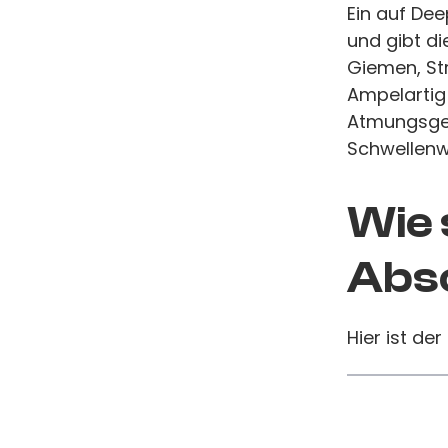
Ein auf Dee
und gibt d
Giemen, St
Ampelartig
Atmungsger
Schwellenw
Wie 
Absc
Hier ist der