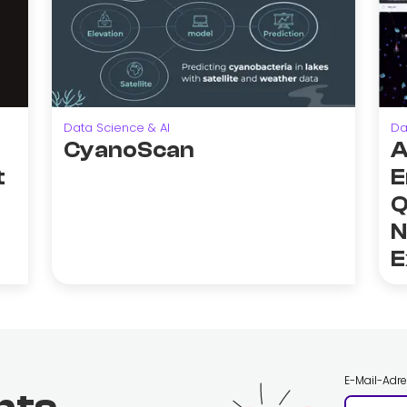
Data Science & AI
Da
CyanoScan
A
t
E
Q
N
E
E-Mail-Adr