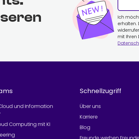
hts.
nseren
Ich möch
erhalten.
widerrufe
mit Ihren
Datensch
rams
Schnellzugriff
Cloud und Information
Über uns
y
Karriere
oud Computing mit KI
Blog
neering
Freunde werben Freund