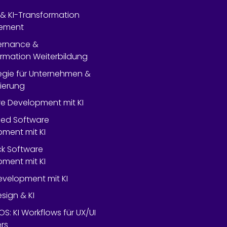
- & KI-Transformation
ement
ernance &
rmation Weiterbildung
tegie für Unternehmen &
lierung
e Development mit KI
ed Software
ment mit KI
ack Software
ment mit KI
velopment mit KI
esign & KI
OS: KI Workflows für UX/UI
rs