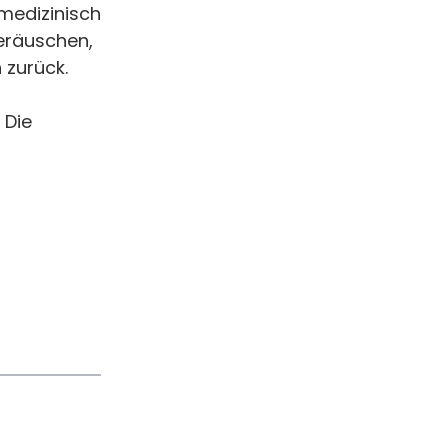
emedizinisch
eräuschen,
 zurück.
 Die