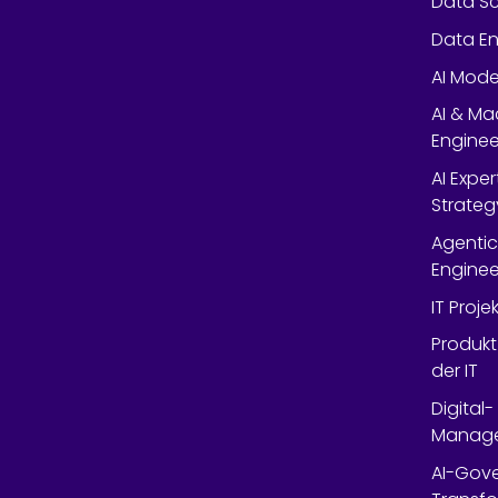
Data Sc
Data En
AI Mode
AI & Ma
Enginee
AI Expe
Strateg
Agentic
Enginee
IT Proj
Produkt
der IT
Digital
Manag
AI-Gov