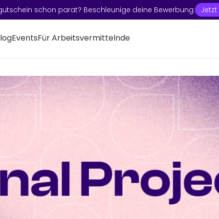
gutschein schon parat? Beschleunige deine Bewerbung:
Jetz
log
Events
Für Arbeitsvermittelnde