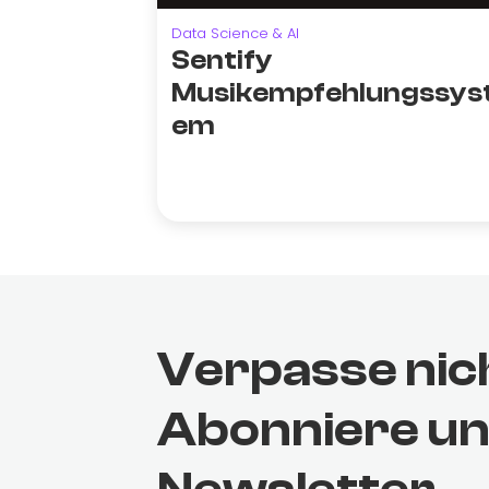
Data Science & AI
Sentify
Musikempfehlungssys
em
Verpasse nic
Abonniere u