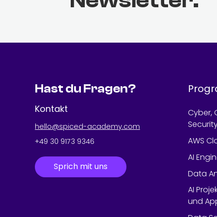
Newsletter.
Hast du Fragen?
Prog
Kontakt
Cyber, 
Securit
hello@spiced-academy.com
AWS Cl
+49 30 9173 9346
AI Engi
Sprich mit uns
Data An
AI Proje
und App