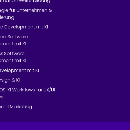
rmation Weiterbildung
tegie für Unternehmen &
lierung
e Development mit KI
ed Software
ment mit KI
ack Software
ment mit KI
velopment mit KI
esign & KI
OS: KI Workflows für UX/UI
rs
red Marketing