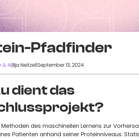
tein-Pfadfinder
 & AI
|
Ilja Neitzel
|
September 13, 2024
 dient das
chlussprojekt?
n Methoden des maschinellen Lernens zur Vorhers
nes Patienten anhand seiner Proteinniveaus. Stati