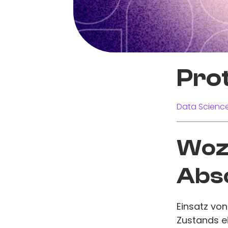
Pro
Data Science
Wozu
Abs
Einsatz vo
Zustands ei