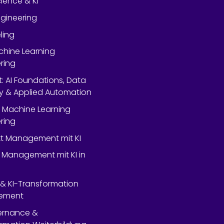
ience & KI
gineering
ling
chine Learning
ring
rt: AI Foundations, Data
y & Applied Automation
 Machine Learning
ring
ekt Management mit KI
 Management mit KI in
- & KI-Transformation
ement
ernance &