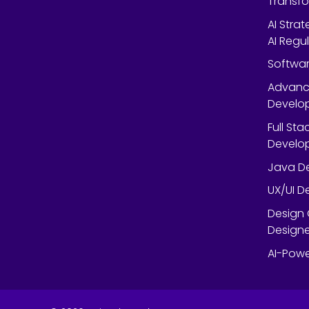
Transfo
AI Stra
AI Regu
Softwar
Advanc
Develop
Full St
Develop
Java De
UX/UI D
Design 
Designe
AI-Powe