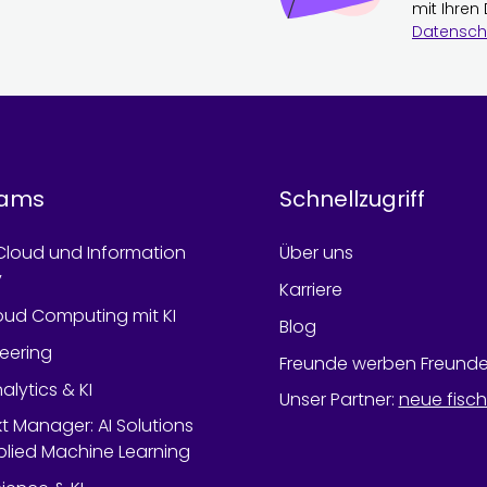
mit Ihren
Datensch
rams
Schnellzugriff
Cloud und Information
Über uns
y
Karriere
oud Computing mit KI
Blog
neering
Freunde werben Freund
alytics & KI
Unser Partner
:
neue fisc
kt Manager: AI Solutions
lied Machine Learning