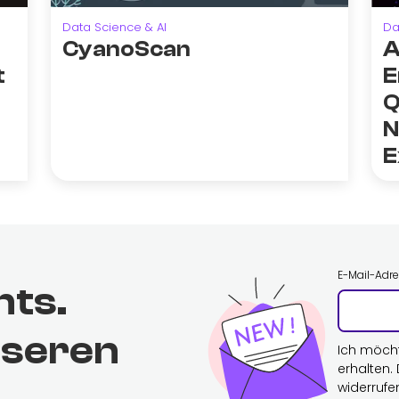
Data Science & AI
Da
CyanoScan
A
t
E
Q
N
E
E-Mail-Adr
hts.
nseren
Ich möch
erhalten.
widerrufe