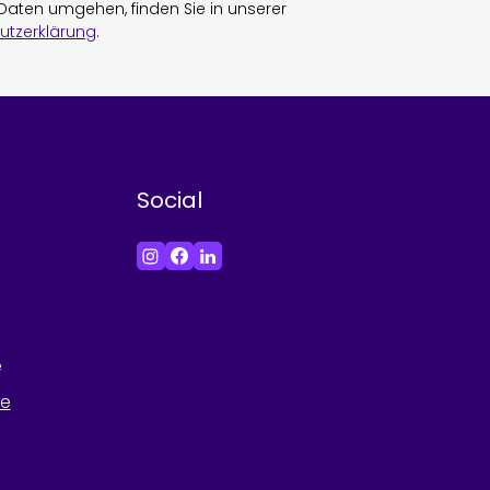
 Daten umgehen, finden Sie in unserer
utzerklärung
.
Social
e
he