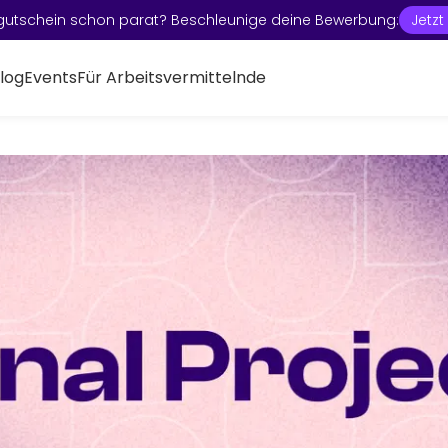
gutschein schon parat? Beschleunige deine Bewerbung:
Jetz
log
Events
Für Arbeitsvermittelnde