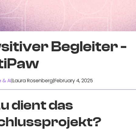
itiver Begleiter -
tiPaw
 & AI
|
Laura Rosenberg
|
February 4, 2025
 dient das
chlussprojekt?