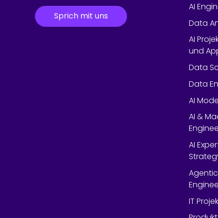
AI Engi
Sprich mit uns
Data An
AI Proje
und App
Data Sc
Data En
AI Mode
AI & Ma
Enginee
AI Expe
Strateg
Agentic
Enginee
IT Proj
Produkt