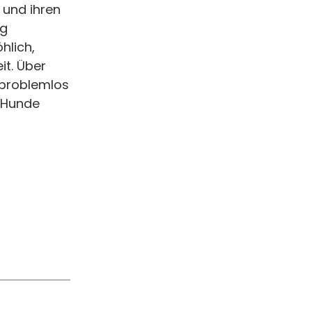
 und ihren
ng
hlich,
it. Über
 problemlos
 Hunde