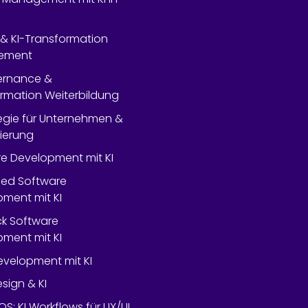
- & KI-Transformation
ement
ernance &
rmation Weiterbildung
tegie für Unternehmen &
lierung
e Development mit KI
ed Software
ment mit KI
ack Software
ment mit KI
velopment mit KI
esign & KI
OS: KI Workflows für UX/UI