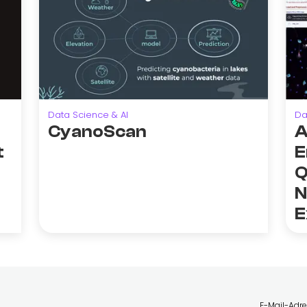
Data Science & AI
Da
CyanoScan
A
t
E
Q
N
E
E-Mail-Adr