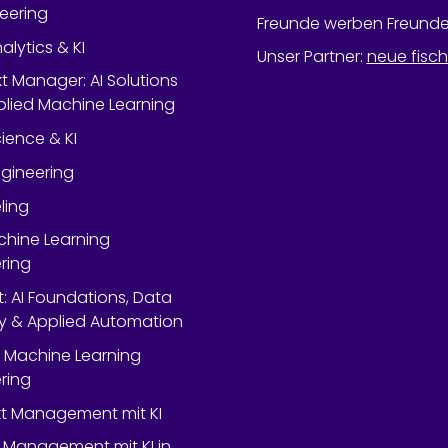
neering
Freunde werben Freund
alytics & KI
Unser Partner
:
neue fisc
kt Manager: AI Solutions
lied Machine Learning
ience & KI
gineering
ling
chine Learning
ring
rt: AI Foundations, Data
y & Applied Automation
 Machine Learning
ring
ekt Management mit KI
 Management mit KI in