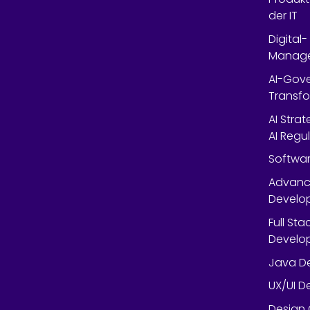
der IT
Digital
Manag
AI-Gov
Transfo
AI Stra
AI Regu
Softwar
Advanc
Develop
Full St
Develop
Java De
UX/UI D
Design 