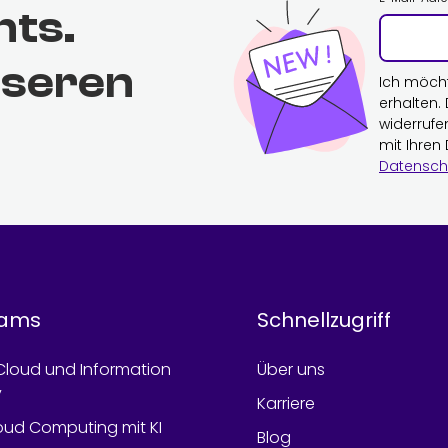
hts.
nseren
Ich möch
erhalten.
widerrufe
mit Ihren
Datensch
rams
Schnellzugriff
Cloud und Information
Über uns
y
Karriere
oud Computing mit KI
Blog