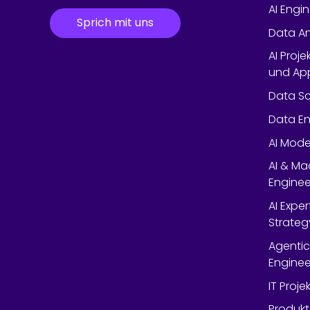
AI Engi
Sprich mit uns
Data An
AI Proje
und App
Data Sc
Data En
AI Mode
AI & Ma
Enginee
AI Expe
Strateg
Agentic
Enginee
IT Proj
Produkt