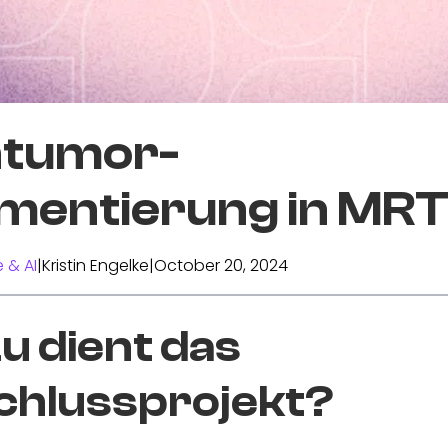
ntumor-
mentierung in MR
 & AI
|
Kristin Engelke
|
October 20, 2024
 dient das
chlussprojekt?