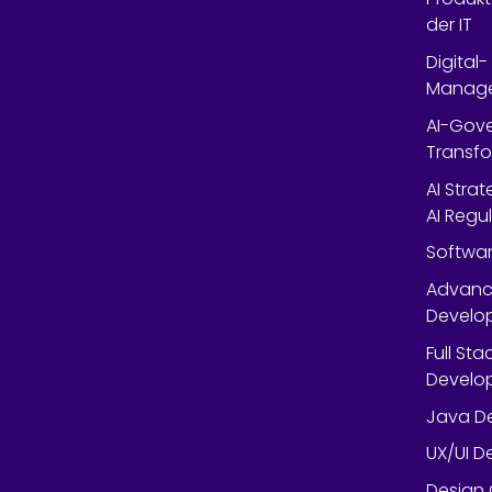
der IT
Digital
Manag
AI-Gov
Transfo
AI Stra
AI Regu
Softwar
Advanc
Develop
Full St
Develop
Java De
UX/UI D
Design 