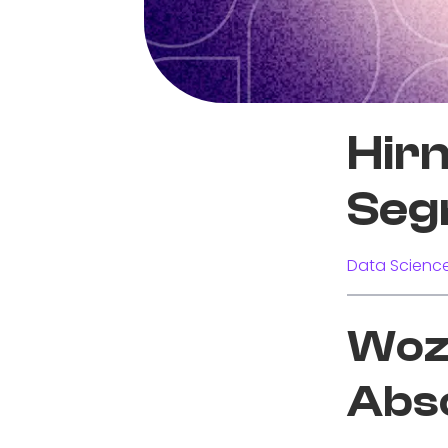
Hir
Seg
Data Science
Wozu
Abs