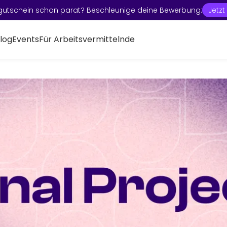
gutschein schon parat? Beschleunige deine Bewerbung:
Jetz
log
Events
Für Arbeitsvermittelnde