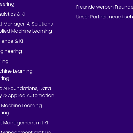
neering
Freunde werben Freund
alytics & KI
Unser Partner
:
neue fisc
kt Manager: AI Solutions
lied Machine Learning
ience & KI
gineering
ling
chine Learning
ring
rt: AI Foundations, Data
y & Applied Automation
 Machine Learning
ring
ekt Management mit KI
 Management mit KI in