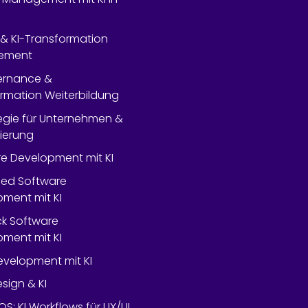
- & KI-Transformation
ement
ernance &
rmation Weiterbildung
tegie für Unternehmen &
lierung
e Development mit KI
ed Software
ment mit KI
ack Software
ment mit KI
velopment mit KI
esign & KI
OS: KI Workflows für UX/UI