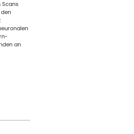
n Scans
d den
t
 neuronalen
rn-
unden an