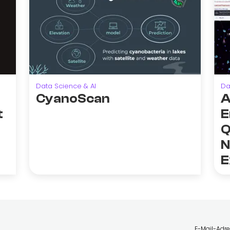
Data Science & AI
Da
CyanoScan
A
t
E
Q
N
E
E-Mail-Adr