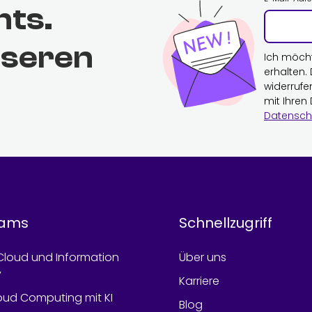
hts.
nseren
Ich möch
erhalten.
widerrufe
mit Ihren
Datensch
rams
Schnellzugriff
Cloud und Information
Über uns
y
Karriere
oud Computing mit KI
Blog