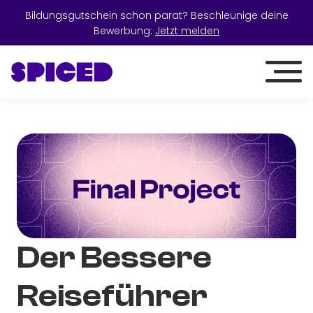
Bildungsgutschein schon parat? Beschleunige deine
Bewerbung:
Jetzt melden
Der Bessere
Reiseführer