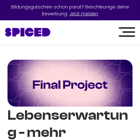
Bildungsgutschein schon parat? Beschleunige deine
Bewerbung:
Jetzt melden
Lebenserwartun
g - mehr