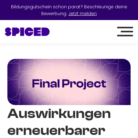
Bildungsgutschein schon parat? Beschleunige deine
Bewerbung:
Jetzt melden
Auswirkungen
erneuerbarer