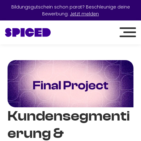
Bildungsgutschein schon parat? Beschleunige deine
Bewerbung:
Jetzt melden
Kundensegmenti
erung &