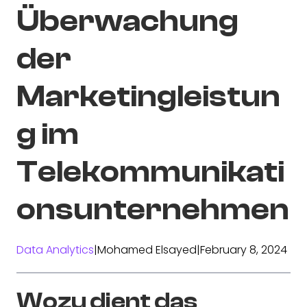
Überwachung
der
Marketingleistun
g im
Telekommunikati
onsunternehmen
Data Analytics
|
Mohamed Elsayed
|
February 8, 2024
Wozu dient das