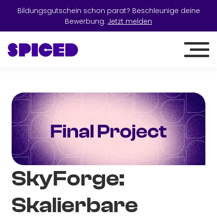
Bildungsgutschein schon parat? Beschleunige deine
Bewerbung:
Jetzt melden
SkyForge:
Skalierbare