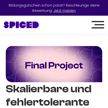
Bildungsgutschein schon parat? Beschleunige deine
Bewerbung:
Jetzt melden
Skalierbare und
fehlertolerante