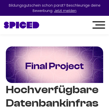
Bildungsgutschein schon parat? Beschleunige deine
Bewerbung:
Jetzt melden
Hochverfügbare
Datenbankinfras