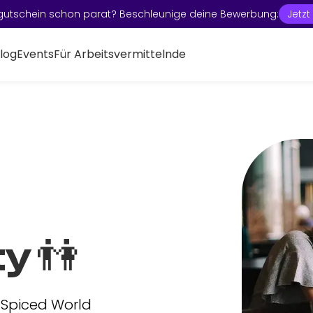
gutschein schon parat? Beschleunige deine Bewerbung:
Jetz
log
Events
Für Arbeitsvermittelnde
y 👫
 Spiced World