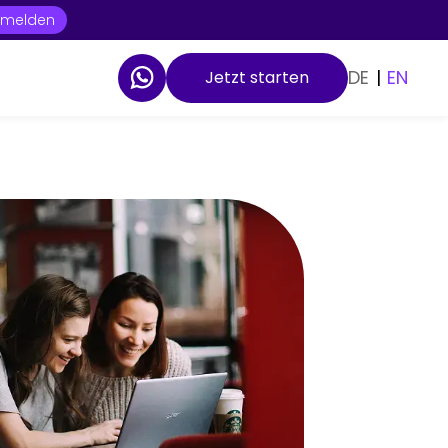
t melden
DE
|
EN
Jetzt starten