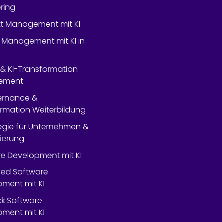
ring
ekt Management mit KI
 Management mit KI in
- & KI-Transformation
ement
ernance &
rmation Weiterbildung
tegie für Unternehmen &
lierung
e Development mit KI
ed Software
ment mit KI
ack Software
ment mit KI