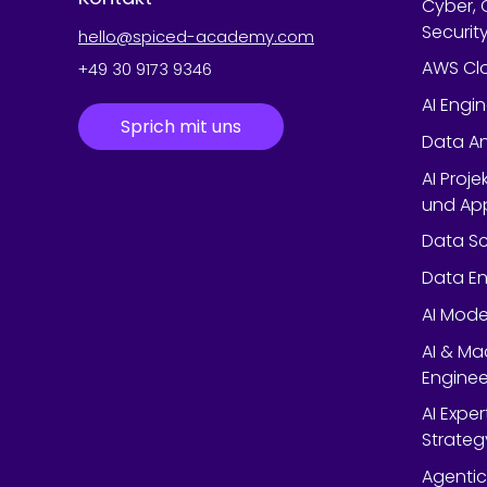
Cyber, 
Securit
hello@spiced-academy.com
AWS Cl
+49 30 9173 9346
AI Engi
Sprich mit uns
Data An
AI Proje
und App
Data Sc
Data En
AI Mode
AI & Ma
Enginee
AI Expe
Strateg
Agentic