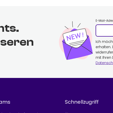
E-Mail-Adr
hts.
nseren
Ich möch
erhalten.
widerrufe
mit Ihren
Datensch
rams
Schnellzugriff