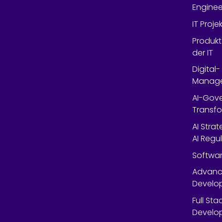
Enginee
IT Proj
Produkt
der IT
Digital
Manag
AI-Gov
Transfo
AI Stra
AI Regu
Softwar
Advanc
Develop
Full St
Develop