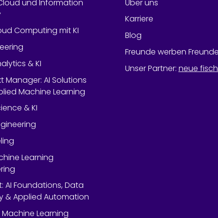
Cloud und Information
Über uns
y
Karriere
oud Computing mit KI
Blog
neering
Freunde werben Freund
alytics & KI
Unser Partner
:
neue fisc
kt Manager: AI Solutions
lied Machine Learning
ience & KI
gineering
ling
chine Learning
ring
rt: AI Foundations, Data
y & Applied Automation
 Machine Learning