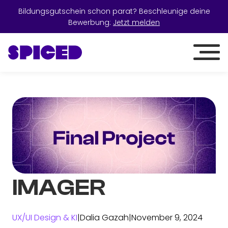
Bildungsgutschein schon parat? Beschleunige deine
Bewerbung:
Jetzt melden
IMAGER
UX/UI Design & KI
|
Dalia Gazah
|
November 9, 2024