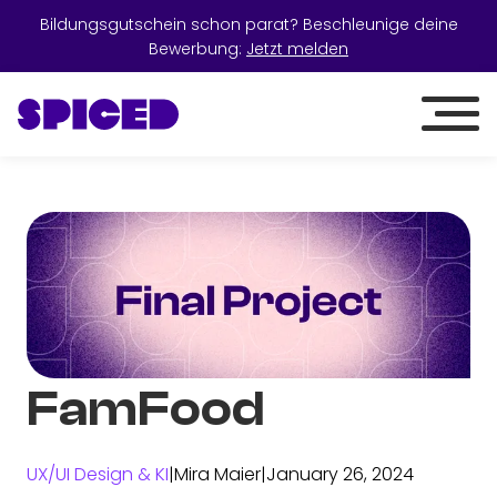
Bildungsgutschein schon parat? Beschleunige deine
Bewerbung:
Jetzt melden
FamFood
UX/UI Design & KI
|
Mira Maier
|
January 26, 2024