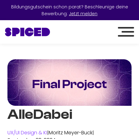
Bildungsgutschein schon parat? Beschleunige deine
Bewerbung:
Jetzt melden
AlleDabei
UX/UI Design & KI
|
Moritz Meyer-Buck
|