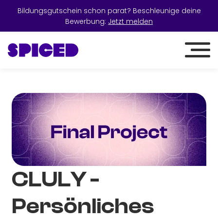
Bildungsgutschein schon parat? Beschleunige deine
Bewerbung:
Jetzt melden
CLULY -
Persönliches