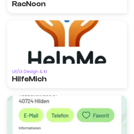
RacNoon
UX/UI Design & KI
HilfeMich