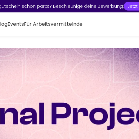
gutschein schon parat? Beschleunige deine Bewerbung:
Jetz
log
Events
Für Arbeitsvermittelnde