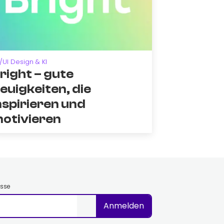
/UI Design & KI
right – gute
euigkeiten, die
nspirieren und
otivieren
esse
Anmelden