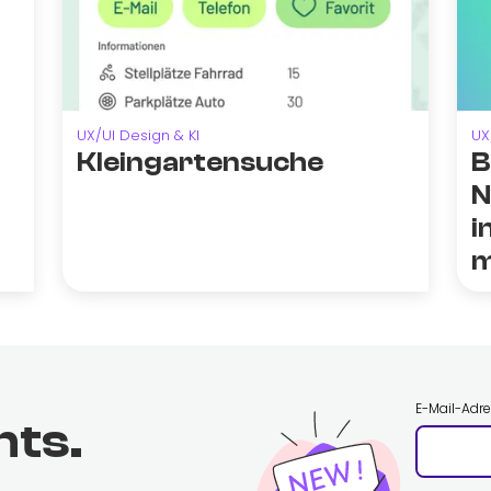
UX/UI Design & KI
UX
Kleingartensuche
B
N
i
m
E-Mail-Adr
hts.