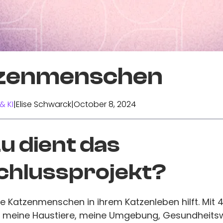
zenmenschen
& KI
|
Elise Schwarck
|
October 8, 2024
 dient das
chlussprojekt?
ie Katzenmenschen in ihrem Katzenleben hilft. Mit 
: meine Haustiere, meine Umgebung, Gesundheit