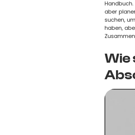
Handbuch. D
aber plane
suchen, um 
haben, aber
Zusammenle
Wie 
Absc