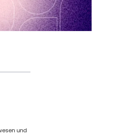
4
swesen und