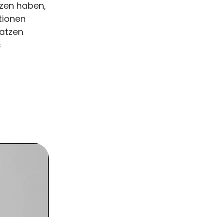
tzen haben,
tionen
Katzen
s