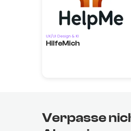
UX/UI Design & KI
HilfeMich
Verpasse nic