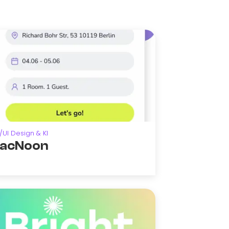
/UI Design & KI
acNoon