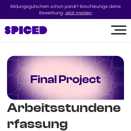
Bildungsgutschein schon parat? Beschleunige deine
Bewerbung:
Jetzt melden
Arbeitsstundene
rfassung