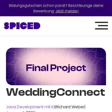
Bildungsgutschein schon parat? Beschleunige deine
Bewerbung:
Jetzt melden
WeddingConnect
Java Development mit KI
|
Richard Weber
|