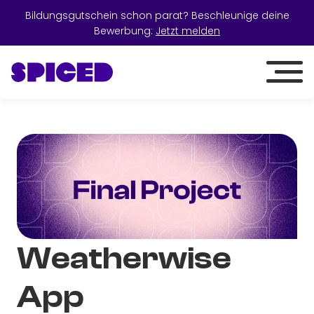
Bildungsgutschein schon parat? Beschleunige deine
Bewerbung:
Jetzt melden
Weatherwise
App