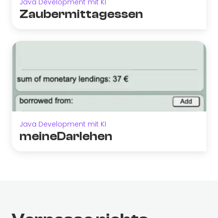
Java Development mit KI
Zaubermittagessen
Java Development mit KI
meineDarlehen