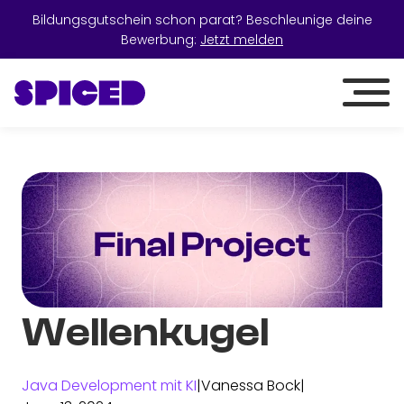
Bildungsgutschein schon parat? Beschleunige deine
Bewerbung:
Jetzt melden
Wellenkugel
Java Development mit KI
|
Vanessa Bock
|