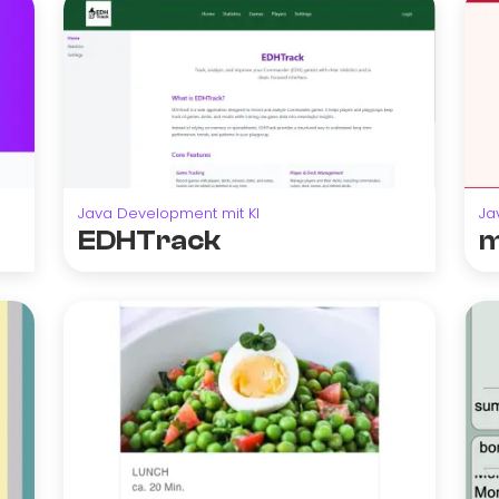
Java Development mit KI
Ja
EDHTrack
m