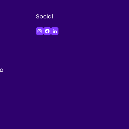
Social
e
he