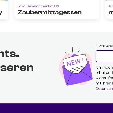
Java Development mit KI
Ja
y
Zaubermittagessen
m
E-Mail-Adr
hts.
nseren
Ich möch
erhalten.
widerrufe
mit Ihren
Datensch