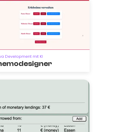
va Development mit KI
emodesigner