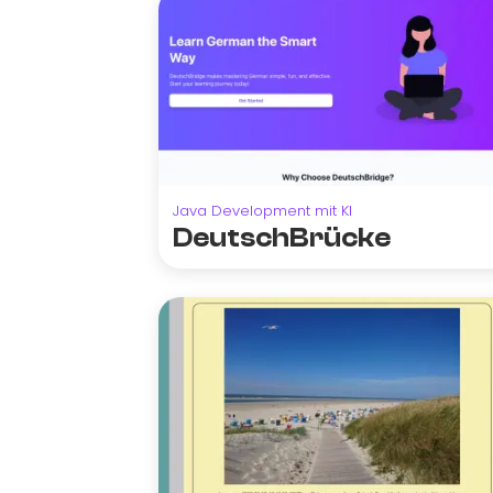
Java Development mit KI
DeutschBrücke