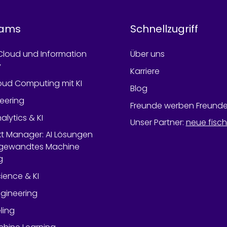
rams
Schnellzugriff
Cloud und Information
Über uns
y
Karriere
oud Computing mit KI
Blog
neering
Freunde werben Freund
alytics & KI
Unser Partner
:
neue fisc
ekt Manager: AI Lösungen
gewandtes Machine
g
ience & KI
gineering
ling