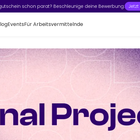
gutschein schon parat? Beschleunige deine Bewerbung:
Jetz
log
Events
Für Arbeitsvermittelnde