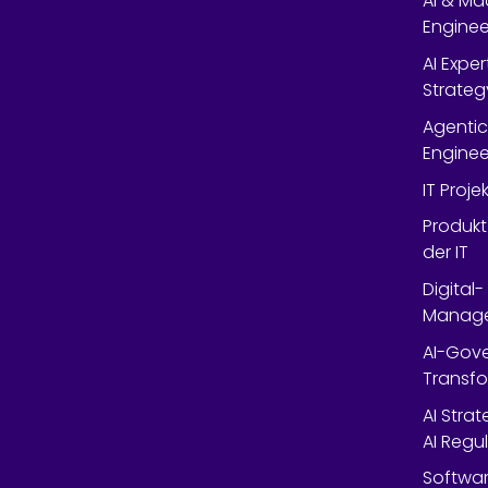
AI & Ma
Enginee
AI Expe
Strateg
Agentic
Enginee
IT Proj
Produkt
der IT
Digital
Manag
AI-Gov
Transfo
AI Stra
AI Regu
Softwar