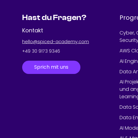
Hast du Fragen?
Prog
Kontakt
Cyber, 
Securit
hello@spiced-academy.com
AWS Cl
+49 30 9173 9346
AI Engi
Sprich mit uns
Data An
AI Proj
und an
Learnin
Data Sc
Data En
AI Mode