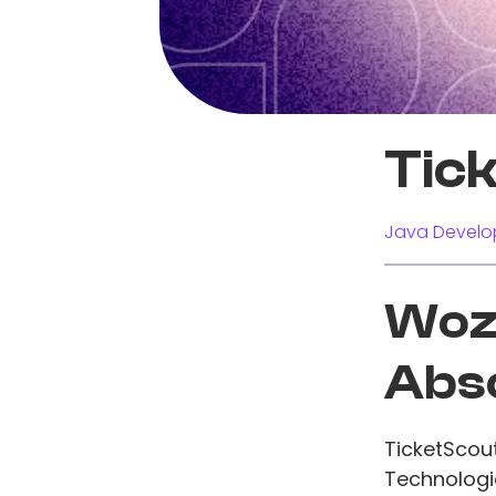
Tic
Java Develo
Wozu
Abs
TicketScout
Technologi