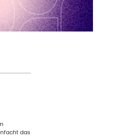
en
infacht das