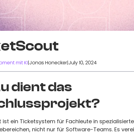
ketScout
pment mit KI
|
Jonas Honecker
|
July 10, 2024
 dient das
chlussprojekt?
 ist ein Ticketsystem für Fachleute in spezialisiert
ebereichen, nicht nur für Software-Teams. Es vere