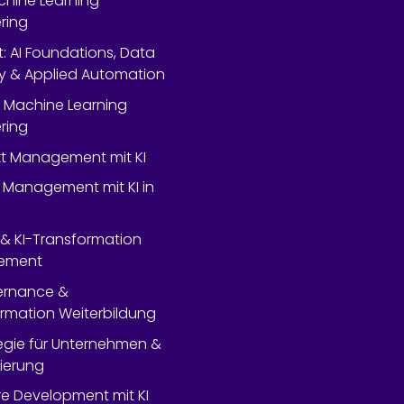
chine Learning
ring
rt: AI Foundations, Data
y & Applied Automation
 Machine Learning
ring
ekt Management mit KI
 Management mit KI in
- & KI-Transformation
ement
ernance &
rmation Weiterbildung
tegie für Unternehmen &
lierung
e Development mit KI