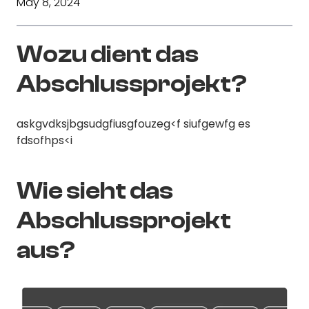
May 8, 2024
Wozu dient das
Abschlussprojekt?
askgvdksjbgsudgfiusgfouzeg<f siufgewfg es
fdsofhps<i
Wie sieht das
Abschlussprojekt
aus?