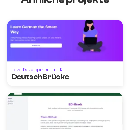
Java Development mit KI
DeutschBrücke