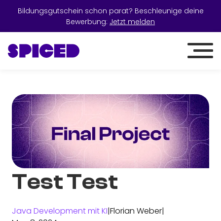
Bildungsgutschein schon parat? Beschleunige deine
Bewerbung:
Jetzt melden
Test Test
Java Development mit KI
|
Florian Weber
|