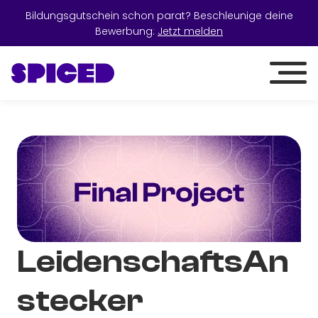
Bildungsgutschein schon parat? Beschleunige deine
Bewerbung:
Jetzt melden
LeidenschaftsAn
stecker