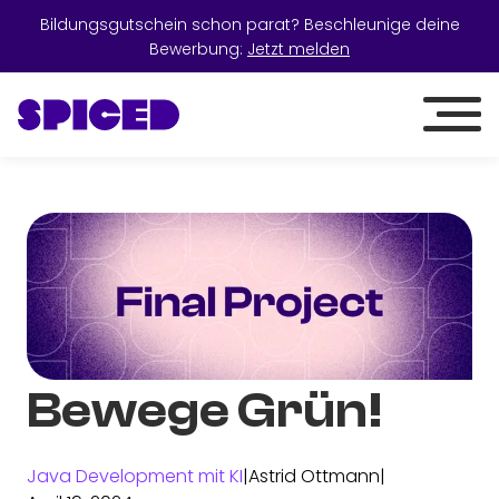
Bildungsgutschein schon parat? Beschleunige deine
Bewerbung:
Jetzt melden
Bewege Grün!
Java Development mit KI
|
Astrid Ottmann
|