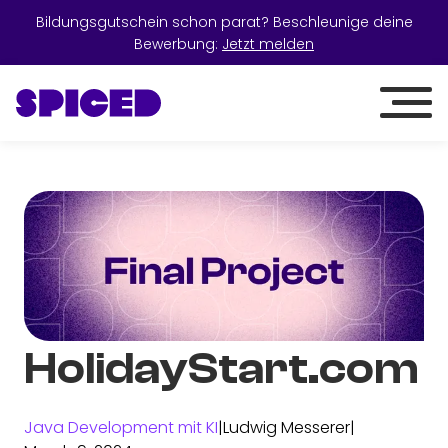
Bildungsgutschein schon parat? Beschleunige deine
Bewerbung:
Jetzt melden
HolidayStart.com
Java Development mit KI
|
Ludwig Messerer
|