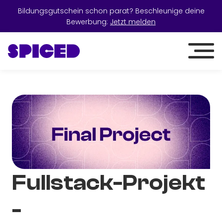
Bildungsgutschein schon parat? Beschleunige deine
Bewerbung:
Jetzt melden
Fullstack-Projekt
-