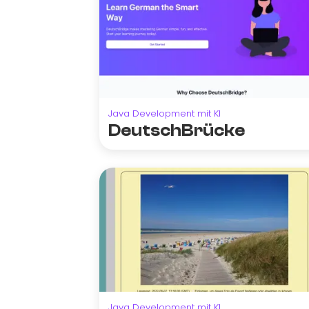
Java Development mit KI
DeutschBrücke
Java Development mit KI