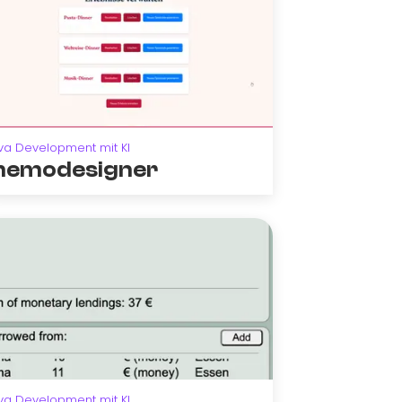
va Development mit KI
emodesigner
va Development mit KI