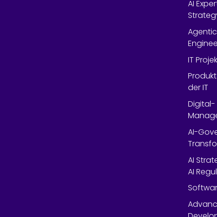
AI Expe
Strateg
Agentic
Enginee
IT Proj
Produkt
der IT
Digital
Manag
AI-Gov
Transfo
AI Stra
AI Regu
Softwar
Advanc
Develop