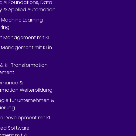
rt: AI Foundations, Data
y & Applied Automation
 Machine Learning
ring
ekt Management mit KI
 Management mit KI in
- & KI-Transformation
ement
ernance &
rmation Weiterbildung
tegie für Unternehmen &
lierung
e Development mit KI
ed Software
ment mit KI