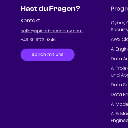
Hast du Fragen?
Prog
Kontakt
Cyber, 
Securit
hello@spiced-academy.com
AWS Cl
+49 30 9173 9346
AI Engi
Sprich mit uns
Data An
AI Proje
und App
Data Sc
Data En
AI Mode
AI & Ma
Enginee