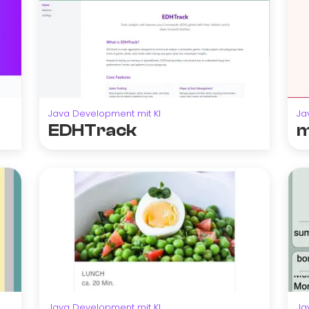
Java Development mit KI
Ja
EDHTrack
m
Java Development mit KI
Ja