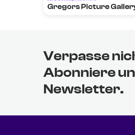
Gregors Picture Galler
Verpasse nic
Abonniere u
Newsletter.