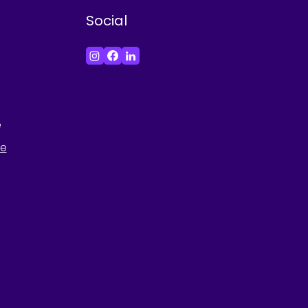
Social
e
he