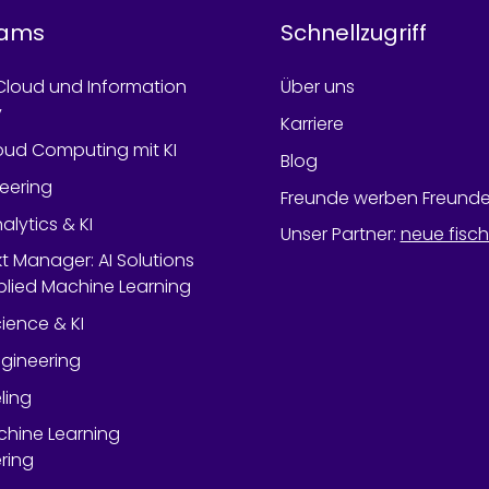
rams
Schnellzugriff
Cloud und Information
Über uns
y
Karriere
oud Computing mit KI
Blog
neering
Freunde werben Freund
alytics & KI
Unser Partner
:
neue fisc
kt Manager: AI Solutions
lied Machine Learning
ience & KI
gineering
ling
chine Learning
ring