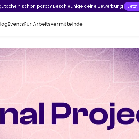
gutschein schon parat? Beschleunige deine Bewerbung:
Jetz
log
Events
Für Arbeitsvermittelnde