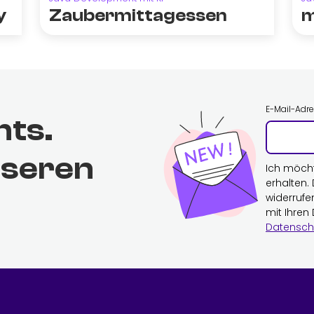
y
Zaubermittagessen
m
E-Mail-Adr
hts.
nseren
Ich möch
erhalten.
widerrufe
mit Ihren
Datensch