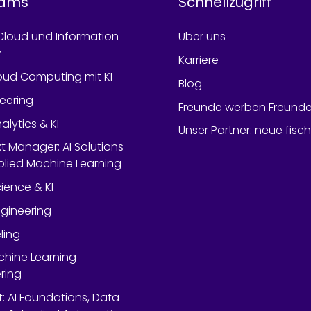
rams
Schnellzugriff
Cloud und Information
Über uns
y
Karriere
oud Computing mit KI
Blog
neering
Freunde werben Freund
alytics & KI
Unser Partner
:
neue fisc
kt Manager: AI Solutions
lied Machine Learning
ience & KI
gineering
ling
chine Learning
ring
rt: AI Foundations, Data