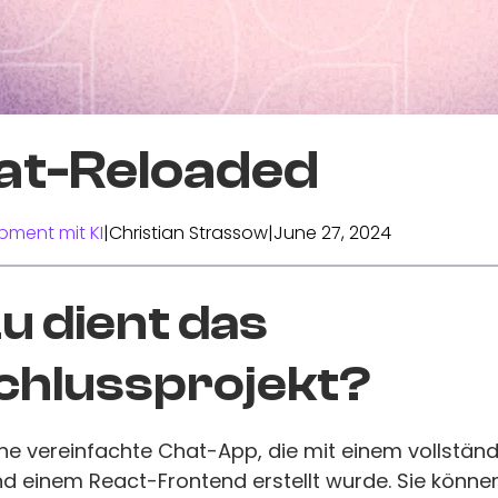
at-Reloaded
pment mit KI
|
Christian Strassow
|
June 27, 2024
 dient das
chlussprojekt?
ine vereinfachte Chat-App, die mit einem vollstän
d einem React-Frontend erstellt wurde. Sie könne