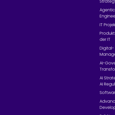
Strateg
Agentic
Enginee
IT Proj
Produkt
der IT
Digital
Manag
AI-Gov
Transfo
AI Stra
AI Regu
Softwar
Advanc
Develop