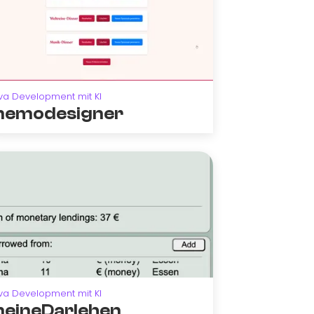
va Development mit KI
emodesigner
va Development mit KI
eineDarlehen