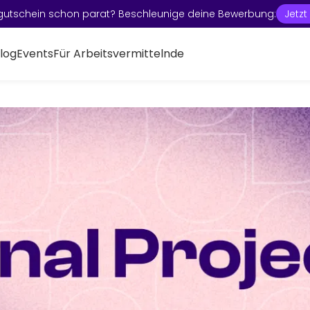
gutschein schon parat? Beschleunige deine Bewerbung:
Jetz
log
Events
Für Arbeitsvermittelnde