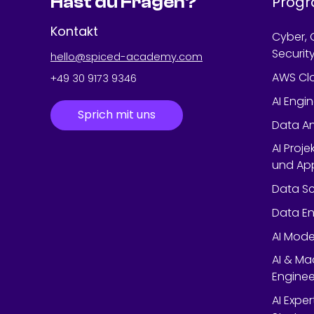
Hast du Fragen?
Prog
Kontakt
Cyber, 
Securit
hello@spiced-academy.com
AWS Cl
+49 30 9173 9346
AI Engi
Sprich mit uns
Data An
AI Proje
und App
Data Sc
Data En
AI Mode
AI & Ma
Enginee
AI Expe