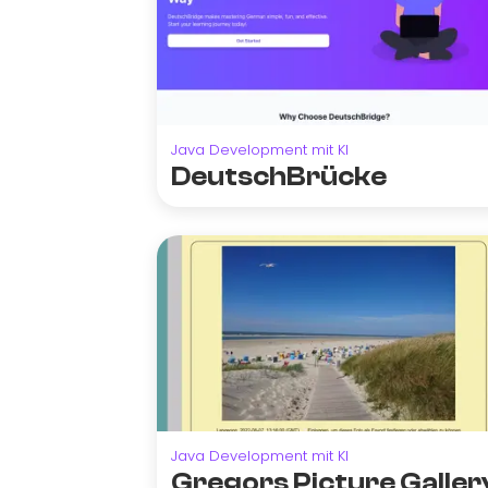
Java Development mit KI
DeutschBrücke
Java Development mit KI
Gregors Picture Galler