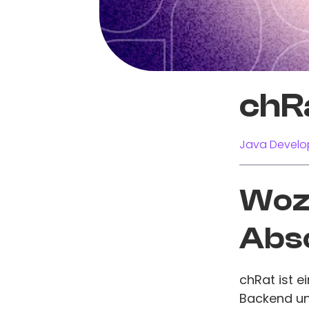
chR
Java Develo
Wozu
Abs
chRat ist e
Backend un