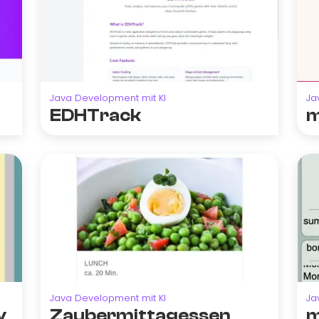
Java Development mit KI
Ja
EDHTrack
m
Java Development mit KI
Ja
y
Zaubermittagessen
m