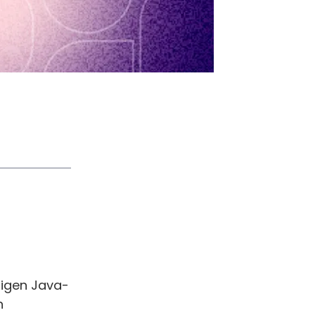
digen Java-
n