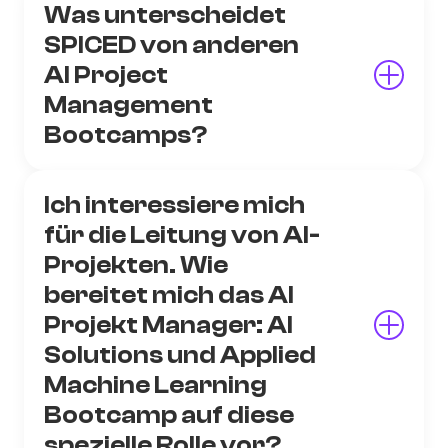
Was unterscheidet
SPICED von anderen
AI Project
Management
Bootcamps?
Ich interessiere mich
für die Leitung von AI-
Projekten. Wie
bereitet mich das AI
Projekt Manager: AI
Solutions und Applied
Machine Learning
Bootcamp auf diese
spezielle Rolle vor?