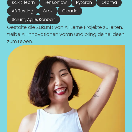
scikit-learn
Tensorflow
Pytorch
Ollama
AB Testing
Grok
Claude
Scrum, Agile, Kanban
Gestalte die Zukunft von AI! Lerne Projekte zu leiten,
treibe AI-Innovationen voran und bring deine Ideen
zum Leben.