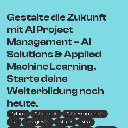
Gestalte die Zukunft
mit AI Project
Management – AI
Solutions & Applied
Machine Learning.
Starte deine
Weiterbildung noch
heute.
Python
Databases
Data Visualization
Git
PostgreSQL
Github
Miro