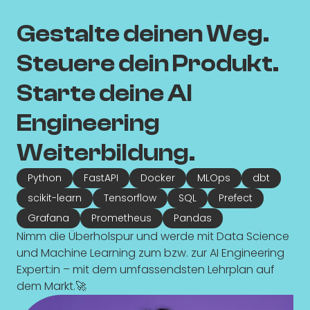
Gestalte deinen Weg.
Steuere dein Produkt.
Starte deine AI
Engineering
Weiterbildung.
Python
FastAPI
Docker
MLOps
dbt
scikit-learn
Tensorflow
SQL
Prefect
Grafana
Prometheus
Pandas
Nimm die Überholspur und werde mit Data Science
und Machine Learning zum bzw. zur AI Engineering
Expert:in – mit dem umfassendsten Lehrplan auf
dem Markt.🚀