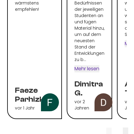
wärmstens
Bedürfnissen
wirkl
empfehlen!
der jeweiligen
und 
Studenten an
wov
und fügen
spr
Material hinzu,
and
um auf dem
Schwi
neuesten
Meh
Stand der
Entwicklungen
zu b...
Mehr lesen
Dimitra
Al
Faeze
G.
To
Parhizkari
vor 2
vor 
vor 1 Jahr
Jahren
Jah