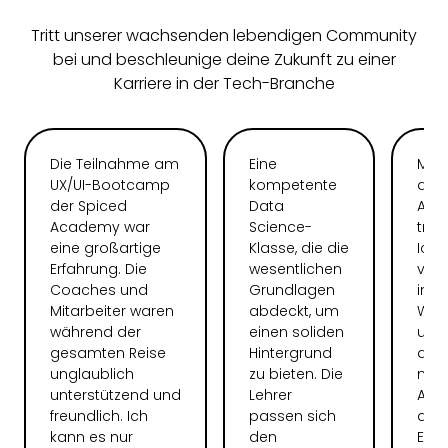
Tritt unserer wachsenden lebendigen Community
bei und beschleunige deine Zukunft zu einer
Karriere in der Tech-Branche
Die Teilnahme am
Eine
Mein
UX/UI-Bootcamp
kompetente
der 
der Spiced
Data
Aca
Academy war
Science-
tran
eine großartige
Klasse, die die
Ich 
Erfahrung. Die
wesentlichen
völl
Coaches und
Grundlagen
in d
Mitarbeiter waren
abdeckt, um
Web
während der
einen soliden
und 
gesamten Reise
Hintergrund
dem
unglaublich
zu bieten. Die
nach
unterstützend und
Lehrer
Ausb
freundlich. Ich
passen sich
dur
kann es nur
den
Eini